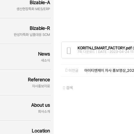
Bizable-A
생산현장특화 MES/ERP
Bizable-R
완성차특화 납품대응 SCM
KORITNJ_SMART_FACTORY.pdf
(
7회 다운로드 | DATE : 2023-04-24 11
News
새소식
이전글
아이티엔제이 자사 홍보영상_2022
Reference
자사홍보자료
검색
About us
회사소개
Location